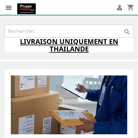
shopping_cart



LIVRAISON
UNIQUEMENT
EN
THAILANDE