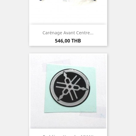
Carénage Avant Centre...
Prix
546,00 THB