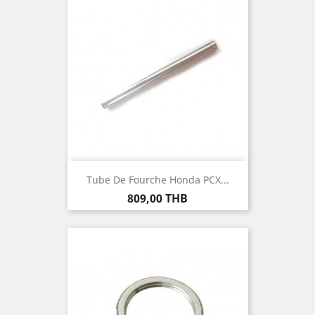
Tube De Fourche Honda PCX...
Prix
809,00 THB