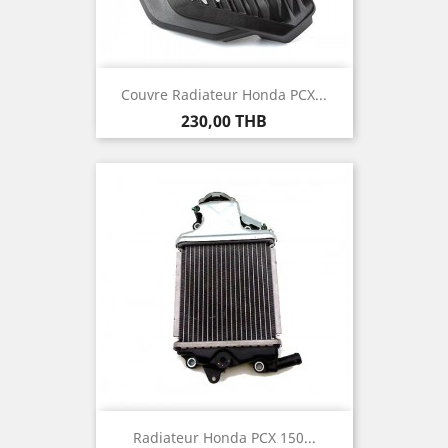
Couvre Radiateur Honda PCX...
Prix
230,00 THB
Radiateur Honda PCX 150...