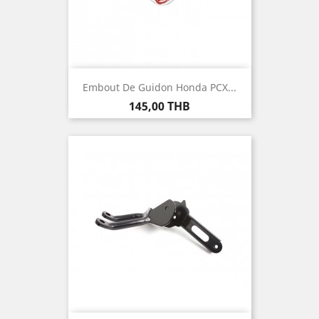
Embout De Guidon Honda PCX...
Prix
145,00 THB