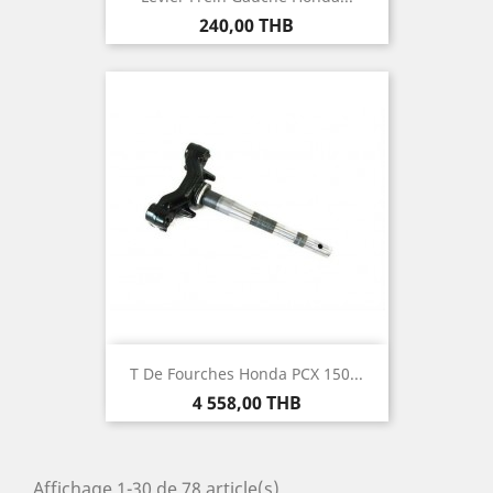
Prix
240,00 THB
T De Fourches Honda PCX 150...
Prix
4 558,00 THB
Affichage 1-30 de 78 article(s)