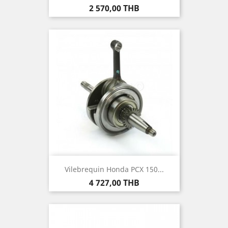
Prix
2 570,00 THB
Vilebrequin Honda PCX 150...
Prix
4 727,00 THB