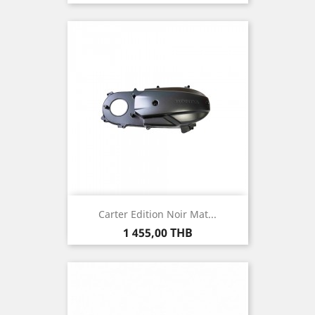
Carter Edition Noir Mat...
Prix
1 455,00 THB