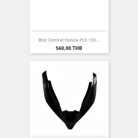
Bloc Central Honda PCX 150...
Prix
560,00 THB