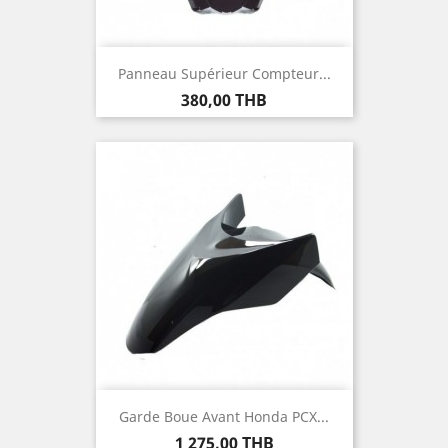
Panneau Supérieur Compteur...
Prix
380,00 THB
Garde Boue Avant Honda PCX...
Prix
1 275,00 THB