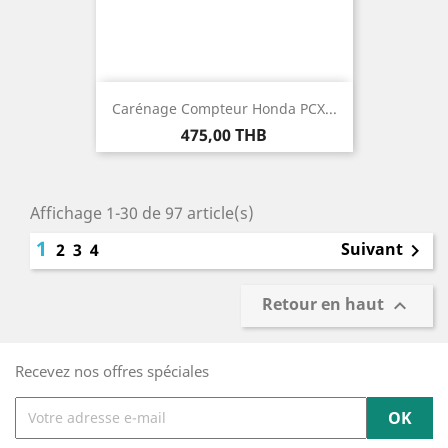
Carénage Compteur Honda PCX...
Prix
475,00 THB
Affichage 1-30 de 97 article(s)
1
Suivant
2
3
4

Retour en haut

Recevez nos offres spéciales