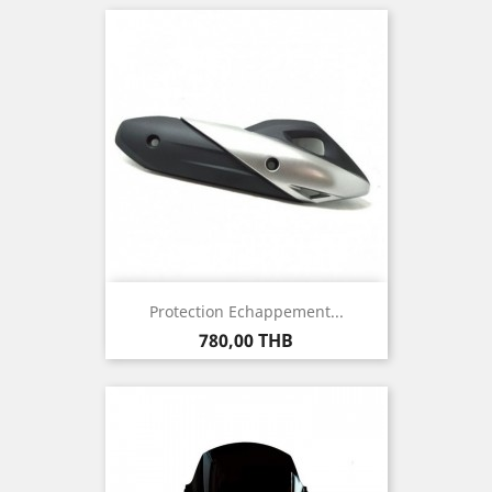
Protection Echappement...
Prix
780,00 THB