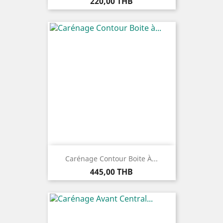
Prix
220,00 THB
Carénage Contour Boite À...
Prix
445,00 THB