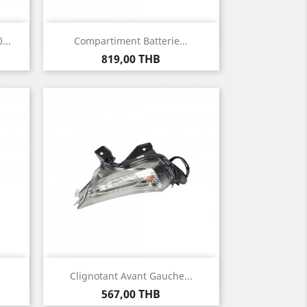
Aperçu rapide

..
Compartiment Batterie...
Prix
819,00 THB
Aperçu rapide

Clignotant Avant Gauche...
Prix
567,00 THB