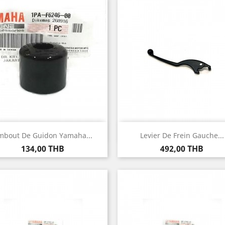
Aperçu rapide
Aperçu rapide


mbout De Guidon Yamaha...
Levier De Frein Gauche...
Prix
Prix
134,00 THB
492,00 THB