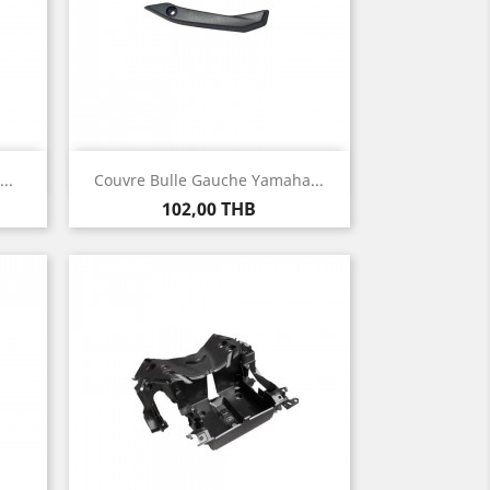
Aperçu rapide

..
Couvre Bulle Gauche Yamaha...
Prix
102,00 THB