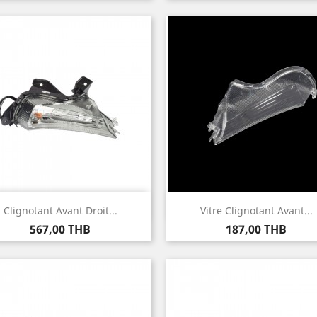
Aperçu rapide
Aperçu rapide


Clignotant Avant Droit...
Vitre Clignotant Avant...
Prix
Prix
567,00 THB
187,00 THB