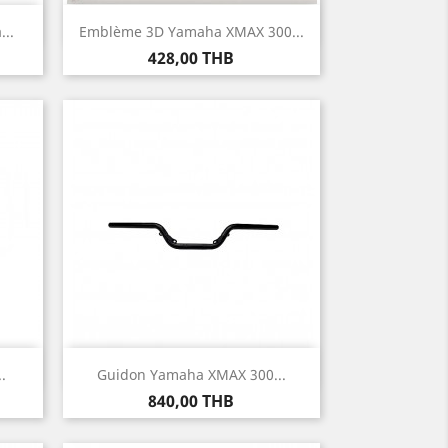
Aperçu rapide

..
Emblème 3D Yamaha XMAX 300...
Prix
428,00 THB
Aperçu rapide

.
Guidon Yamaha XMAX 300...
Prix
840,00 THB