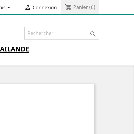
shopping_cart


Panier
(0)
ais
Connexion

AILANDE