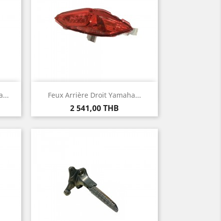
Aperçu rapide

...
Feux Arrière Droit Yamaha...
Prix
2 541,00 THB