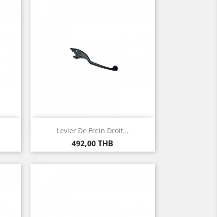
Aperçu rapide

Levier De Frein Droit...
Prix
492,00 THB