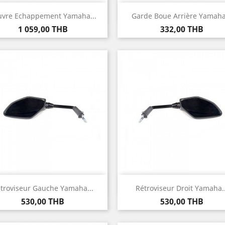
Aperçu rapide
Aperçu rapide


uvre Echappement Yamaha...
Garde Boue Arrière Yamaha.
Prix
Prix
1 059,00 THB
332,00 THB
Aperçu rapide
Aperçu rapide


troviseur Gauche Yamaha...
Rétroviseur Droit Yamaha..
Prix
Prix
530,00 THB
530,00 THB