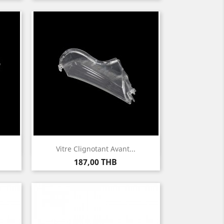
Aperçu rapide

Vitre Clignotant Avant...
Prix
187,00 THB