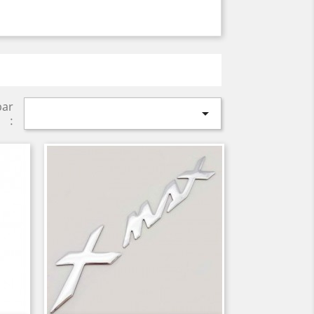
par

: