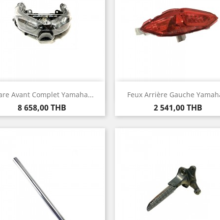
Aperçu rapide
Aperçu rapide


are Avant Complet Yamaha...
Feux Arrière Gauche Yamaha
Prix
Prix
8 658,00 THB
2 541,00 THB