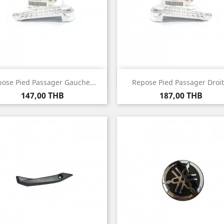
Aperçu rapide
Aperçu rapide


ose Pied Passager Gauche...
Repose Pied Passager Droit.
Prix
Prix
147,00 THB
187,00 THB