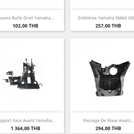
Aperçu rapide
Aperçu rapide


ouvre Bulle Droit Yamaha...
Emblème Yamaha XMAX 300.
Prix
Prix
102,00 THB
257,00 THB
Aperçu rapide
Aperçu rapide


pport Face Avant Yamaha...
Passage De Roue Avant...
Prix
Prix
1 364,00 THB
294,00 THB