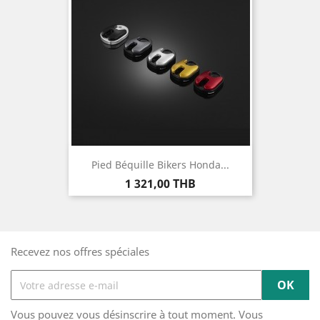
Pied Béquille Bikers Honda...
Prix
1 321,00 THB
Recevez nos offres spéciales
Vous pouvez vous désinscrire à tout moment. Vous