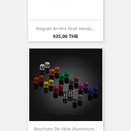
Poignée Arrière Droit Honda...
Prix
935,00 THB
Bouchons De Valve Aluminium...