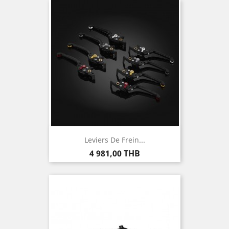
Leviers De Frein...
Prix
4 981,00 THB