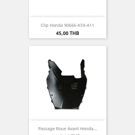
Clip Honda 90666-K59-A11
Prix
45,00 THB
Passage Roue Avant Honda...