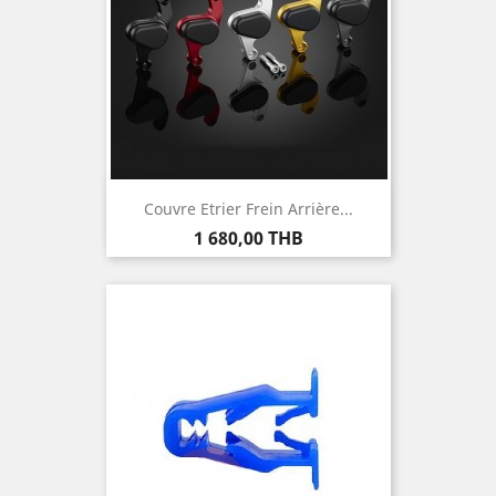
Couvre Etrier Frein Arrière...
Prix
1 680,00 THB