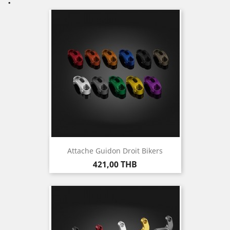
Attache Guidon Droit Bikers
Prix
421,00 THB