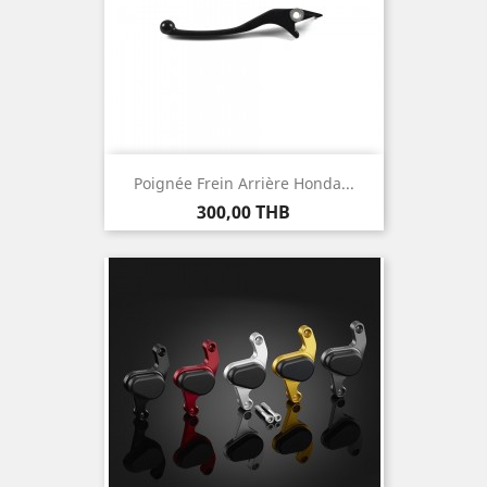
Poignée Frein Arrière Honda...
Prix
300,00 THB