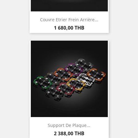
Couvre Etrier Frein Arrière...
Prix
1 680,00 THB
Support De Plaque...
Prix
2 388,00 THB