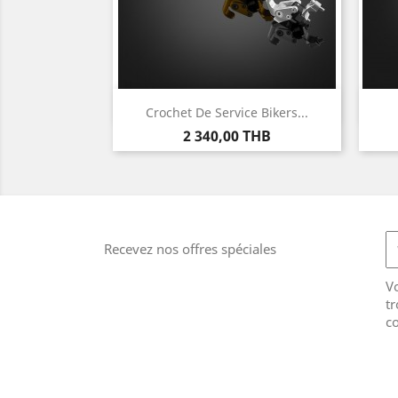
Aperçu rapide

Crochet De Service Bikers...
Prix
2 340,00 THB
Recevez nos offres spéciales
V
tr
co