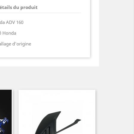
étails du produit
da ADV 160
ié Honda
lage d'origine