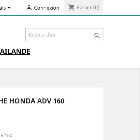
shopping_cart


Panier
(0)
ais
Connexion

AILANDE
HE HONDA ADV 160
DV 160