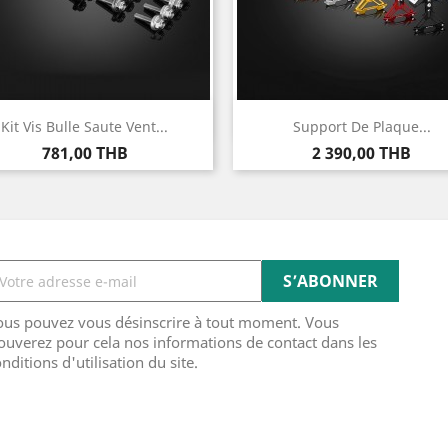
Aperçu rapide
Aperçu rapide


Kit Vis Bulle Saute Vent...
Support De Plaque...
Prix
Prix
781,00 THB
2 390,00 THB
ous pouvez vous désinscrire à tout moment. Vous
ouverez pour cela nos informations de contact dans les
nditions d'utilisation du site.