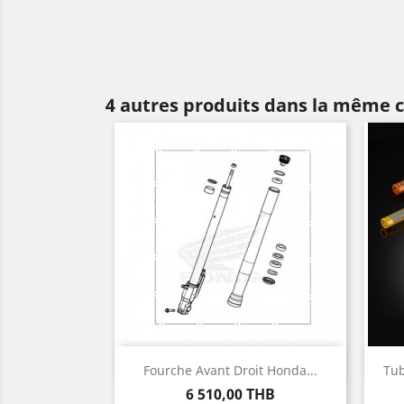
4 autres produits dans la même c
Aperçu rapide

Fourche Avant Droit Honda...
Tub
Prix
6 510,00 THB