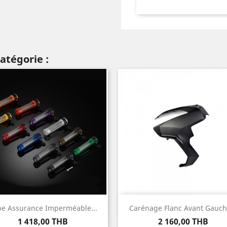
atégorie :
Aperçu rapide
Aperçu rapide


e Assurance Imperméable...
Carénage Flanc Avant Gauche
Prix
Prix
1 418,00 THB
2 160,00 THB