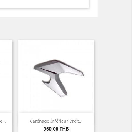
Aperçu rapide

...
Carénage Inférieur Droit...
Prix
960,00 THB