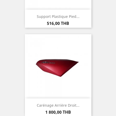
Support Plastique Pied...
Prix
516,00 THB
Carénage Arrière Droit...
Prix
1 800,00 THB