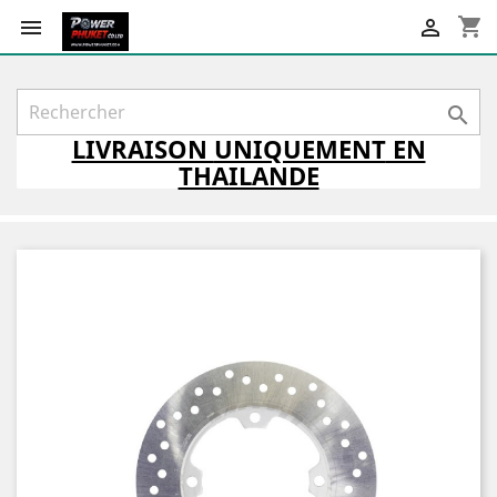
shopping_cart



LIVRAISON
UNIQUEMENT
EN
THAILANDE