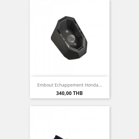
Embout Echappement Honda...
Prix
340,00 THB