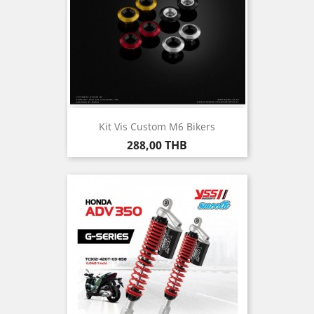
Kit Vis Custom M6 Bikers
Prix
288,00 THB