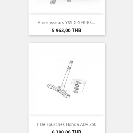
Amortisseurs YSS G-SERIES...
Prix
5 963,00 THB
T De Fourches Honda ADV 350
Prix
6 780,00 THB