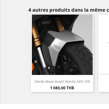
4 autres produits dans la même c
Aperçu rapide

Garde Boue Avant Honda ADV 350
Prix
1 080,00 THB