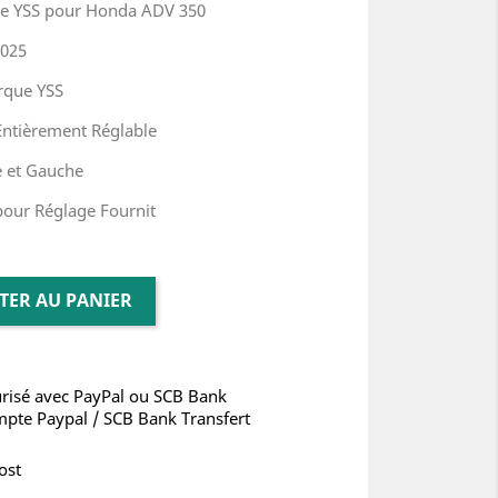
ue YSS pour Honda ADV 350
2025
rque YSS
 Entièrement Réglable
te et Gauche
pour Réglage Fournit
TER AU PANIER
risé avec PayPal ou SCB Bank
mpte Paypal / SCB Bank Transfert
ost