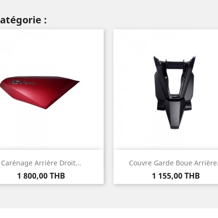
atégorie :
Aperçu rapide
Aperçu rapide


Carénage Arrière Droit...
Couvre Garde Boue Arrière.
Prix
Prix
1 800,00 THB
1 155,00 THB