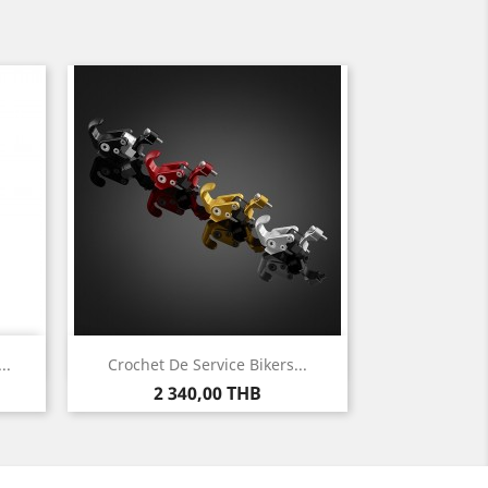
Aperçu rapide

..
Crochet De Service Bikers...
Prix
2 340,00 THB