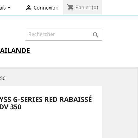
shopping_cart


Panier
(0)
ais
Connexion

AILANDE
350
SS G-SERIES RED RABAISSÉ
DV 350