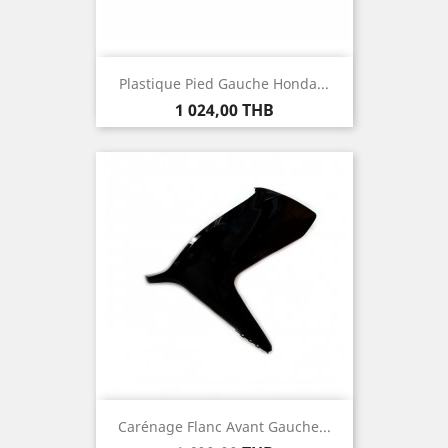
Plastique Pied Gauche Honda...
Prix
1 024,00 THB
Carénage Flanc Avant Gauche...