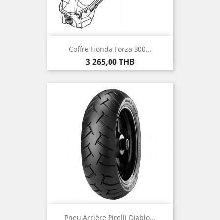
Coffre Honda Forza 300...
Prix
3 265,00 THB
Pneu Arrière Pirelli Diablo...