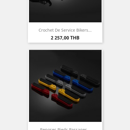
Crochet De Service Bikers...
Prix
2 257,00 THB
Reposes Pieds Passager...