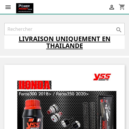
shopping_cart



LIVRAISON
UNIQUEMENT
EN
THAILANDE