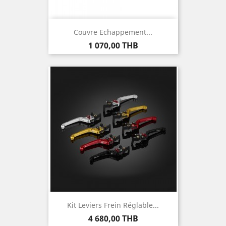
Couvre Echappement...
Prix
1 070,00 THB
Kit Leviers Frein Réglable...
Prix
4 680,00 THB