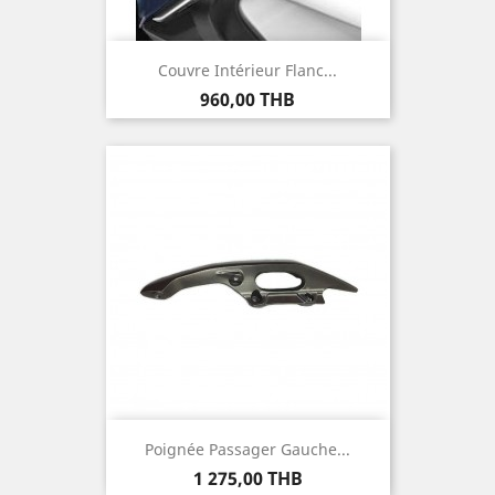
Couvre Intérieur Flanc...
Prix
960,00 THB
Poignée Passager Gauche...
Prix
1 275,00 THB