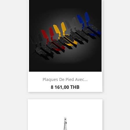
Plaques De Pied Avec...
Prix
8 161,00 THB