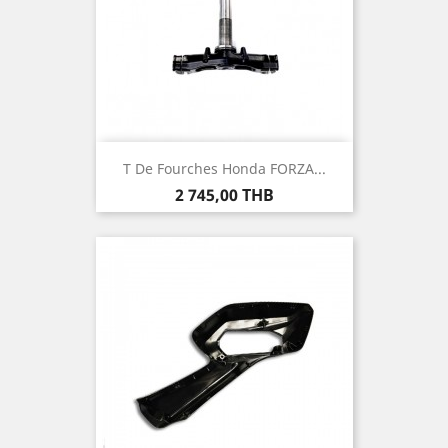
T De Fourches Honda FORZA...
Prix
2 745,00 THB