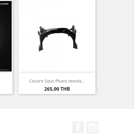
Aperçu rapide

Couvre Sous Phare Honda...
Prix
265,00 THB
Facebook
Instagram