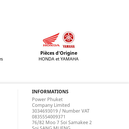
Pièces d'Origine
es
HONDA et YAMAHA
INFORMATIONS
Power Phuket
Company Limited
3034693019 / Number VAT
0835554009371
76/82 Moo 7 Soi Samakee 2
Soi SANG MUENG