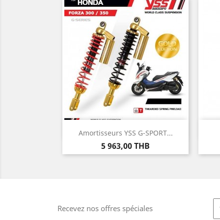
Aperçu rapide

Amortisseurs YSS G-SPORT...
Prix
5 963,00 THB
Recevez nos offres spéciales