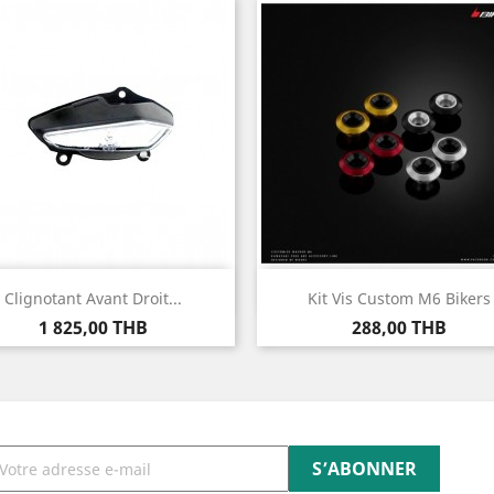
Aperçu rapide
Aperçu rapide


Clignotant Avant Droit...
Kit Vis Custom M6 Bikers
Prix
Prix
1 825,00 THB
288,00 THB