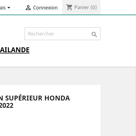
shopping_cart


Panier
(0)
ais
Connexion

AILANDE
N SUPÉRIEUR HONDA
2022