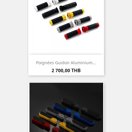
Poignées Guidon Aluminium...
Prix
2 700,00 THB