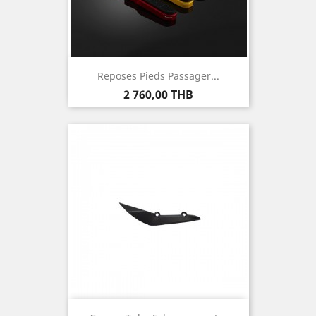
Reposes Pieds Passager...
Prix
2 760,00 THB