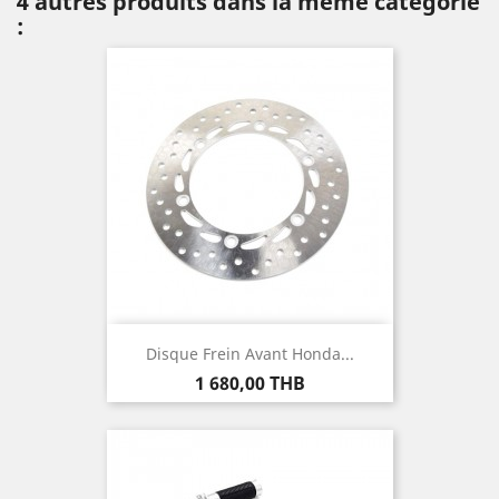
4 autres produits dans la même catégorie
:
Disque Frein Avant Honda...
Prix
1 680,00 THB