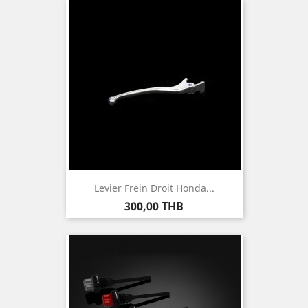
Levier Frein Droit Honda...
Prix
300,00 THB