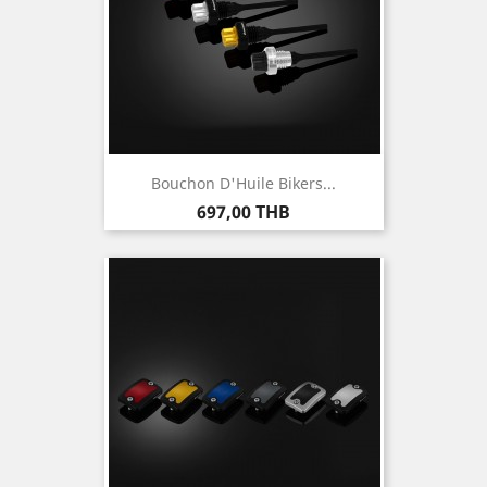
Bouchon D'Huile Bikers...
Prix
697,00 THB