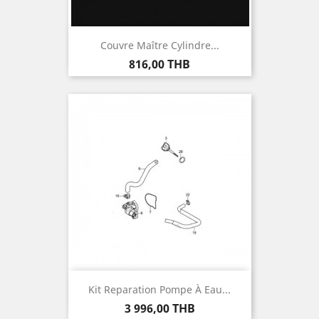
Couvre Maître Cylindre...
Prix
816,00 THB
Kit Reparation Pompe À Eau...
Prix
3 996,00 THB