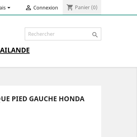
shopping_cart


Panier
(0)
ais
Connexion

AILANDE
QUE PIED GAUCHE HONDA