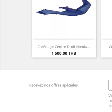
Aperçu rapide

Carénage Centre Droit Honda...
C
Prix
1 500,00 THB
Recevez nos offres spéciales
V
tr
co