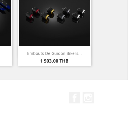
Aperçu rapide

Embouts De Guidon Bikers...
Prix
1 503,00 THB
Facebook
Instagram