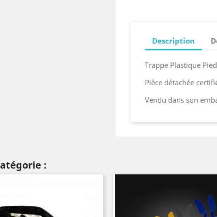
Description
D
Trappe Plastique Pie
Pièce détachée certif
Vendu dans son embal
atégorie :