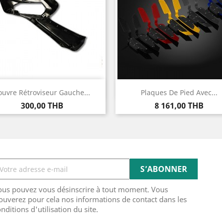
Aperçu rapide
Aperçu rapide


ouvre Rétroviseur Gauche...
Plaques De Pied Avec...
Prix
Prix
300,00 THB
8 161,00 THB
ous pouvez vous désinscrire à tout moment. Vous
ouverez pour cela nos informations de contact dans les
nditions d'utilisation du site.