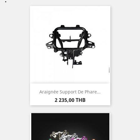
Araignée Support De Phare...
Prix
2 235,00 THB