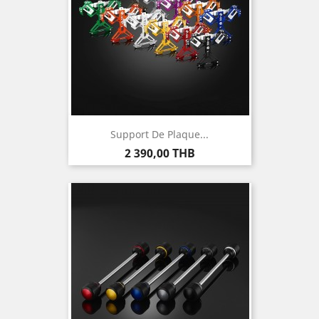
Support De Plaque...
Prix
2 390,00 THB