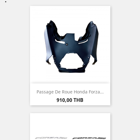
Passage De Roue Honda Forza...
Prix
910,00 THB