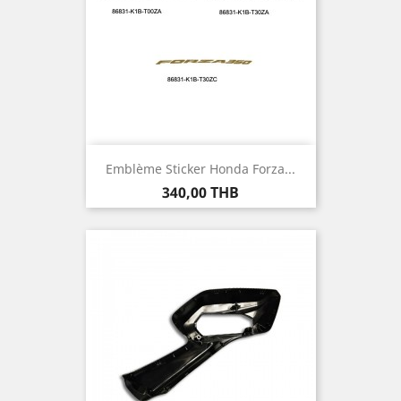
Emblème Sticker Honda Forza...
Prix
340,00 THB