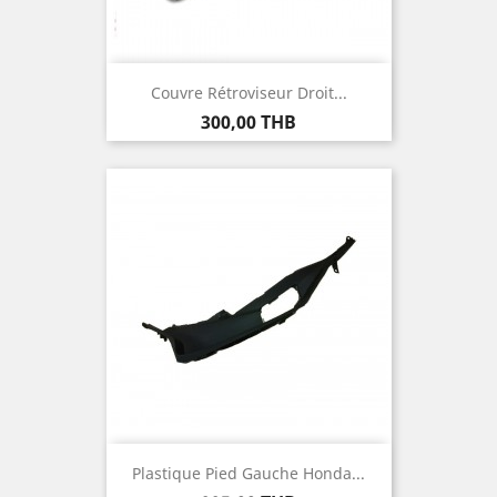
Couvre Rétroviseur Droit...
Prix
300,00 THB
Plastique Pied Gauche Honda...