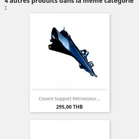
4 autres produits dans la même catégorie
:
Couvre Support Rétroviseur...
Prix
295,00 THB