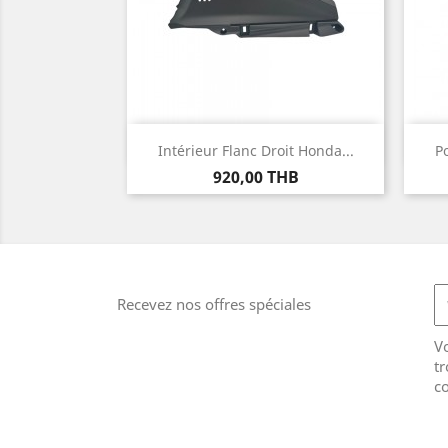
Aperçu rapide

Intérieur Flanc Droit Honda...
P
Prix
920,00 THB
Recevez nos offres spéciales
V
tr
co