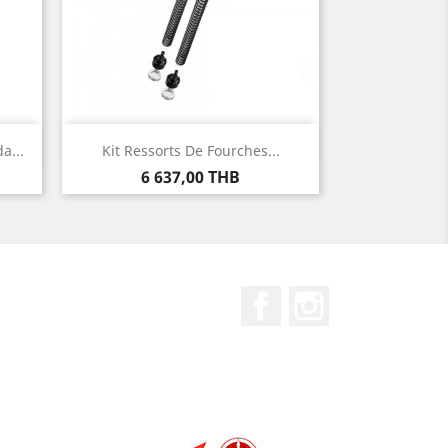
Aperçu rapide

a...
Kit Ressorts De Fourches...
Prix
6 637,00 THB
Facebook
Instagram