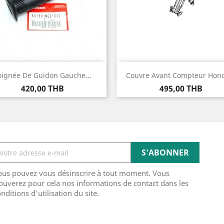
Aperçu rapide
Aperçu rapide


oignée De Guidon Gauche...
Couvre Avant Compteur Hond
Prix
Prix
420,00 THB
495,00 THB
ous pouvez vous désinscrire à tout moment. Vous
ouverez pour cela nos informations de contact dans les
nditions d'utilisation du site.