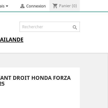
shopping_cart


Panier
(0)
ais
Connexion

AILANDE
VANT DROIT HONDA FORZA
25