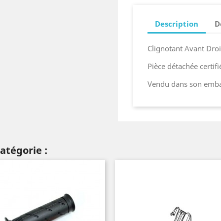
Description
D
Clignotant Avant Dro
Pièce détachée certif
Vendu dans son embal
atégorie :