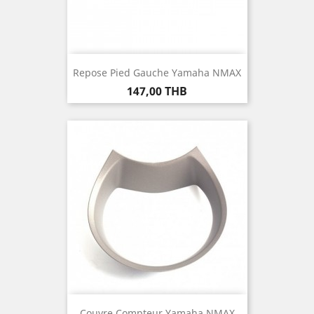
Repose Pied Gauche Yamaha NMAX
Prix
147,00 THB
Couvre Compteur Yamaha NMAX