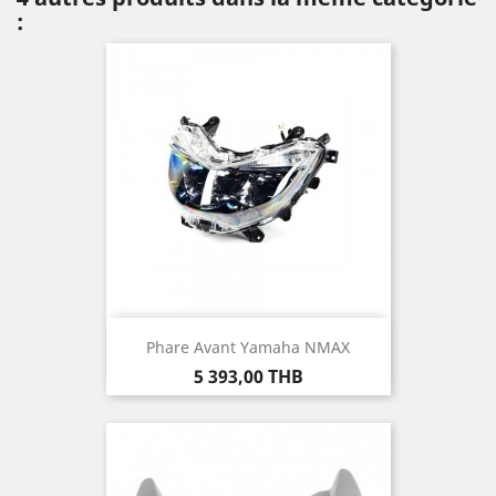
:
Phare Avant Yamaha NMAX
Prix
5 393,00 THB