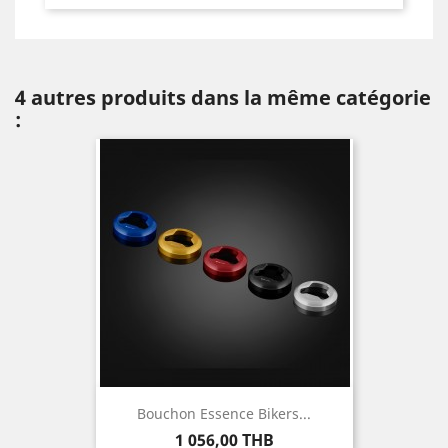
4 autres produits dans la même catégorie
:
Bouchon Essence Bikers...
Prix
1 056,00 THB