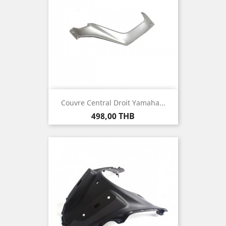
Couvre Central Droit Yamaha...
Prix
498,00 THB