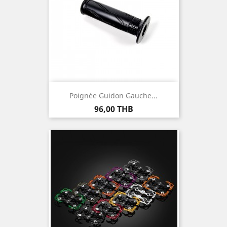
Poignée Guidon Gauche...
Prix
96,00 THB