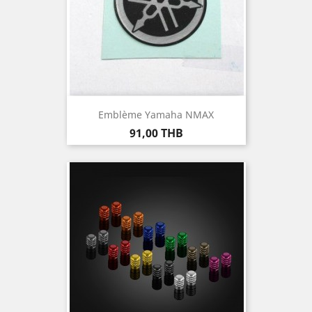
Emblème Yamaha NMAX
Prix
91,00 THB