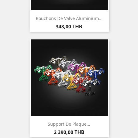
Bouchons De Valve Aluminium...
Prix
348,00 THB
Support De Plaque...
Prix
2 390,00 THB