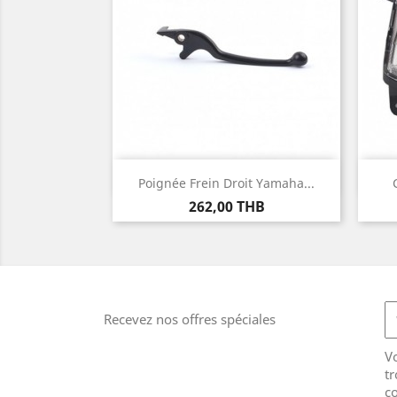
Aperçu rapide

Poignée Frein Droit Yamaha...
Prix
262,00 THB
Recevez nos offres spéciales
V
tr
co