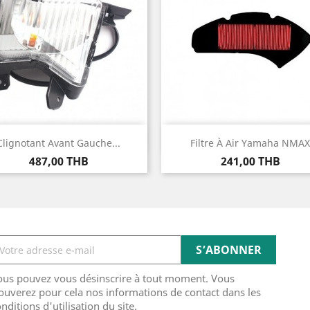
Aperçu rapide
Aperçu rapide


Clignotant Avant Gauche...
Filtre À Air Yamaha NMAX
Prix
Prix
487,00 THB
241,00 THB
ous pouvez vous désinscrire à tout moment. Vous
ouverez pour cela nos informations de contact dans les
nditions d'utilisation du site.