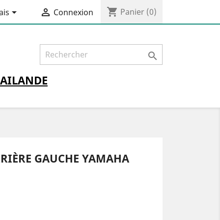
shopping_cart


Panier
(0)
ais
Connexion

AILANDE
RRIÈRE GAUCHE YAMAHA