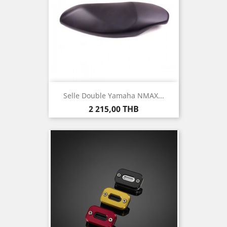
Selle Double Yamaha NMAX...
Prix
2 215,00 THB