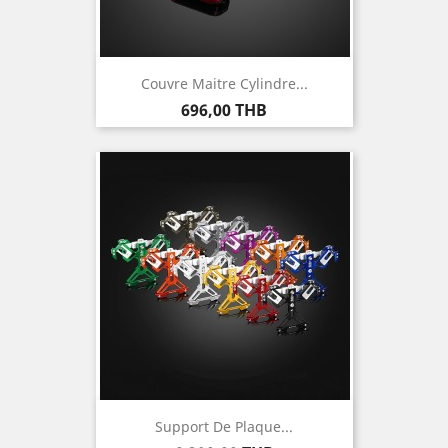
Couvre Maitre Cylindre...
Prix
696,00 THB
Support De Plaque...