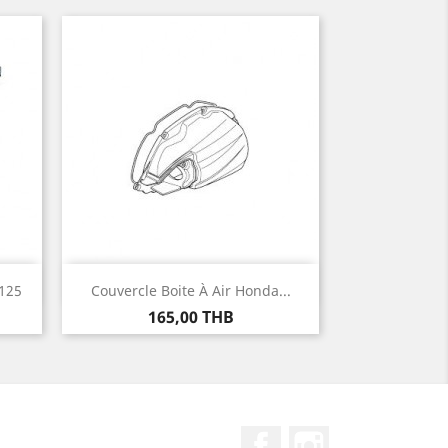
Aperçu rapide

125
Couvercle Boite À Air Honda...
Prix
165,00 THB
Facebook
Instagram