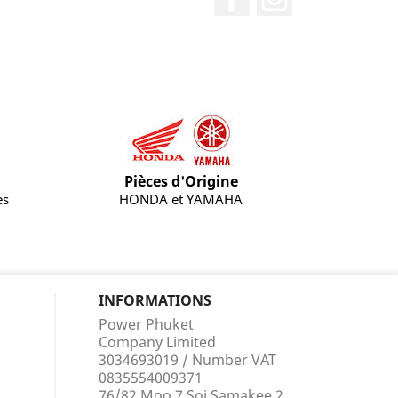
Pièces d'Origine
es
HONDA et YAMAHA
INFORMATIONS
Power Phuket
Company Limited
3034693019 / Number VAT
0835554009371
76/82 Moo 7 Soi Samakee 2