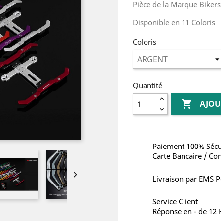
Pièce de la Marque Bikers
Disponible en 11 Coloris
Coloris
Quantité

AJOU
Paiement 100% Sécu
Carte Bancaire / Co

Livraison par EMS P
Service Client
Réponse en - de 12