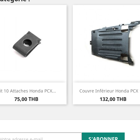
Aperçu rapide
Aperçu rapide


it 10 Attaches Honda PCX...
Couvre Inférieur Honda PCX 
Prix
Prix
75,00 THB
132,00 THB