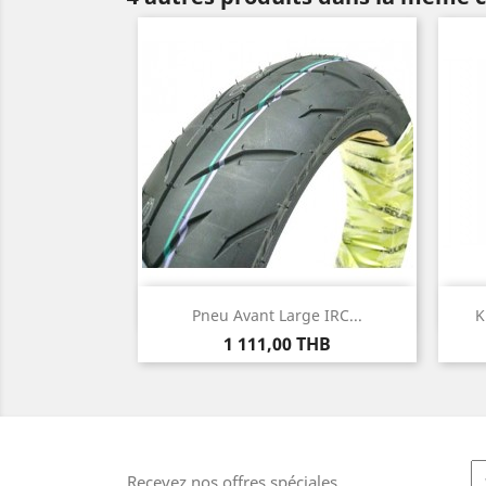
Aperçu rapide

Pneu Avant Large IRC...
K
Prix
1 111,00 THB
Recevez nos offres spéciales