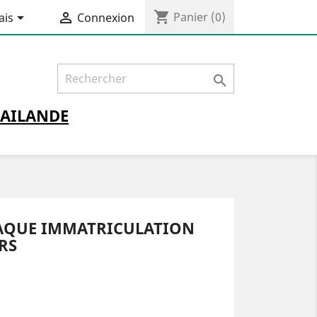
shopping_cart


Panier
(0)
ais
Connexion

AILANDE
AQUE IMMATRICULATION
RS