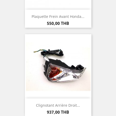
Plaquette Frein Avant Honda...
Prix
550,00 THB
Clignotant Arrière Droit...
Prix
937,00 THB