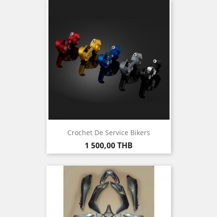
Crochet De Service Bikers
Prix
1 500,00 THB