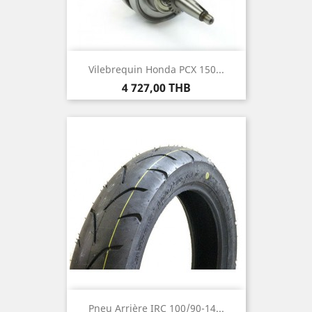
Vilebrequin Honda PCX 150...
Prix
4 727,00 THB
Pneu Arrière IRC 100/90-14...