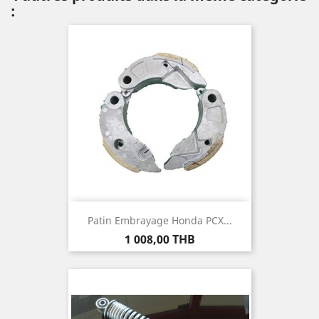
:
Patin Embrayage Honda PCX...
Prix
1 008,00 THB