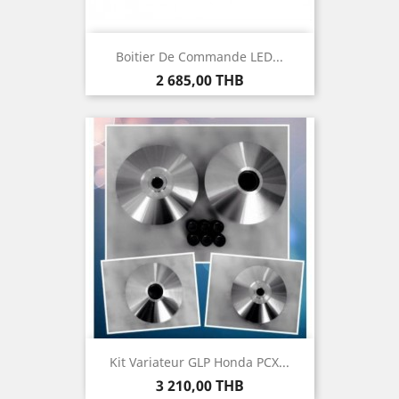
Boitier De Commande LED...
Prix
2 685,00 THB
Kit Variateur GLP Honda PCX...
Prix
3 210,00 THB