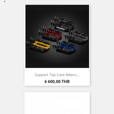
Support Top Case Bikers...
Prix
6 600,00 THB