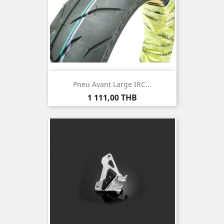
Pneu Avant Large IRC...
Prix
1 111,00 THB