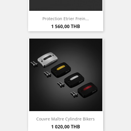
Protection Etrier Frein...
Prix
1 560,00 THB
Couvre Maître Cylindre Bikers
Prix
1 020,00 THB