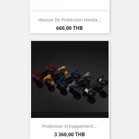
Housse De Protection Honda...
Prix
660,00 THB
Protection Echappement...
Prix
3 360,00 THB