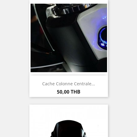
Cache Colonne Centrale...
Prix
50,00 THB