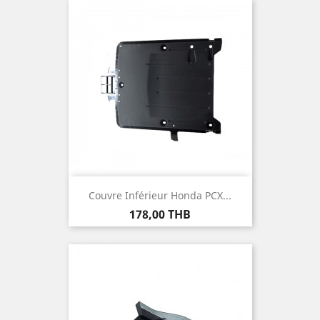
Couvre Inférieur Honda PCX...
Prix
178,00 THB