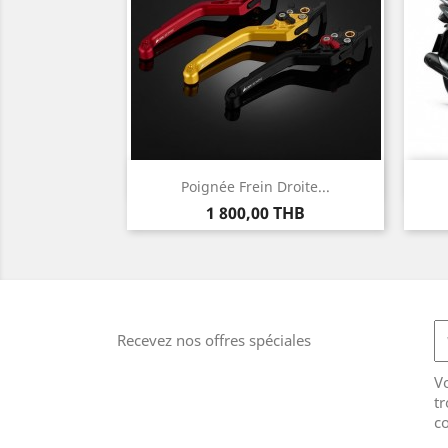
Aperçu rapide

Poignée Frein Droite...
Prix
1 800,00 THB
Recevez nos offres spéciales
V
tr
co