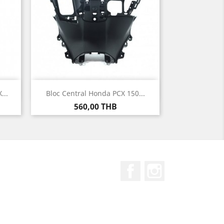
Aperçu rapide

...
Bloc Central Honda PCX 150...
Prix
560,00 THB
Facebook
Instagram