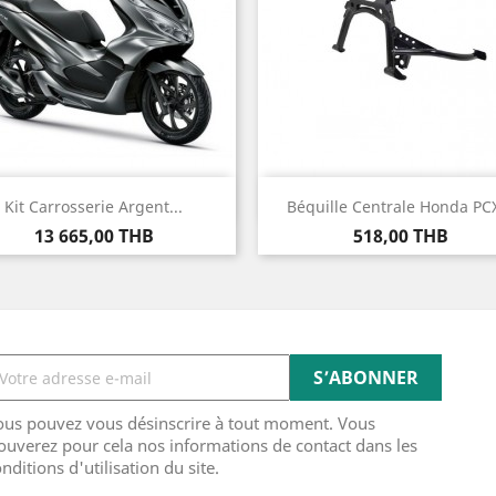
Aperçu rapide
Aperçu rapide


Kit Carrosserie Argent...
Béquille Centrale Honda PCX
Prix
Prix
13 665,00 THB
518,00 THB
ous pouvez vous désinscrire à tout moment. Vous
ouverez pour cela nos informations de contact dans les
nditions d'utilisation du site.