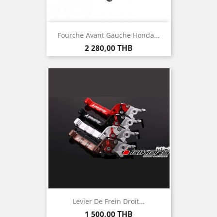
Fourche Avant Gauche Honda...
Prix
2 280,00 THB
Levier De Frein Droit...
Prix
1 500,00 THB