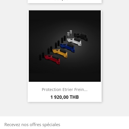
Protection Etrier Frein...
Prix
1 920,00 THB
Recevez nos offres spéciales