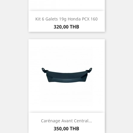
Kit 6 Galets 19g Honda PCX 160
Prix
320,00 THB
Carénage Avant Central...
Prix
350,00 THB