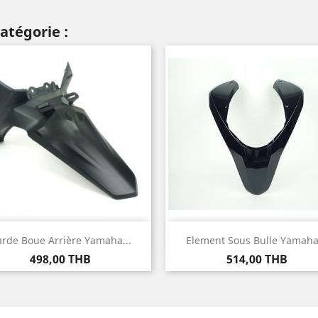
atégorie :
Aperçu rapide
Aperçu rapide


rde Boue Arrière Yamaha...
Element Sous Bulle Yamaha.
Prix
Prix
498,00 THB
514,00 THB