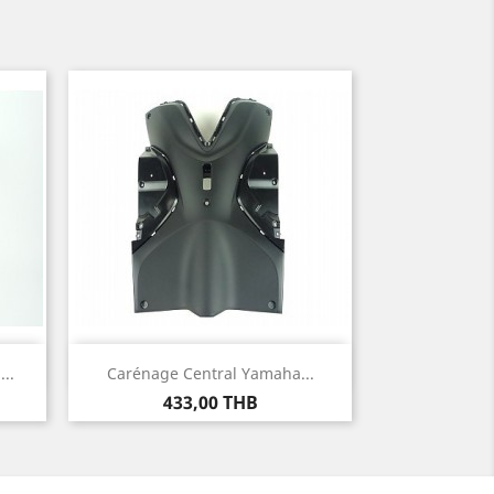
Aperçu rapide

..
Carénage Central Yamaha...
Prix
433,00 THB