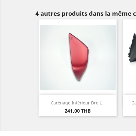
4 autres produits dans la même c
Aperçu rapide

Carénage Intérieur Droit...
Ga
Prix
241,00 THB