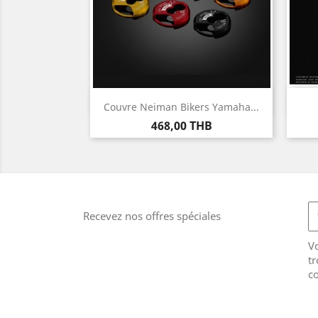
Aperçu rapide

Couvre Neiman Bikers Yamaha...
Prix
468,00 THB
Recevez nos offres spéciales
V
tr
co