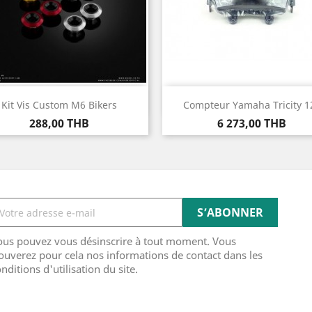
Aperçu rapide
Aperçu rapide


Kit Vis Custom M6 Bikers
Compteur Yamaha Tricity 1
Prix
Prix
288,00 THB
6 273,00 THB
ous pouvez vous désinscrire à tout moment. Vous
ouverez pour cela nos informations de contact dans les
nditions d'utilisation du site.