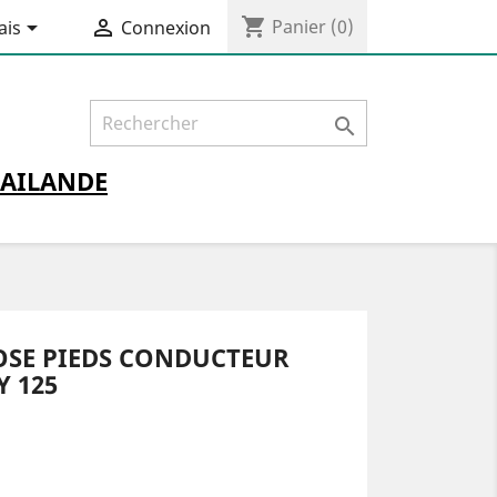
shopping_cart


Panier
(0)
ais
Connexion

AILANDE
OSE PIEDS CONDUCTEUR
Y 125