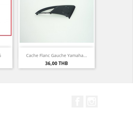
Aperçu rapide

6
Cache Flanc Gauche Yamaha...
Prix
36,00 THB
Facebook
Instagram