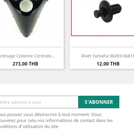
Aperçu rapide
Aperçu rapide


arénage Colonne Centrale...
Rivet Yamaha 90269-0681
Prix
Prix
273,00 THB
12,00 THB
ous pouvez vous désinscrire à tout moment. Vous
ouverez pour cela nos informations de contact dans les
nditions d'utilisation du site.